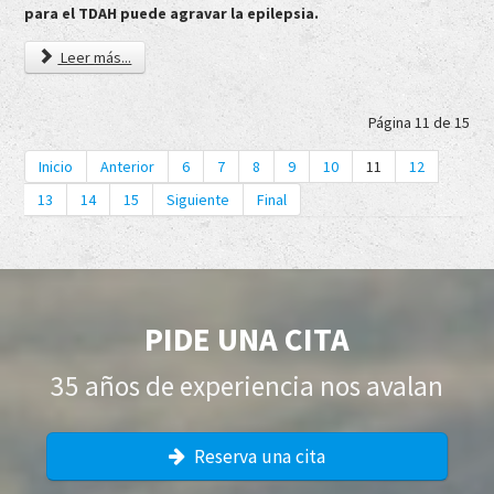
para el TDAH puede agravar la epilepsia.
Leer más...
Página 11 de 15
Inicio
Anterior
6
7
8
9
10
11
12
13
14
15
Siguiente
Final
PIDE UNA CITA
35 años de experiencia nos avalan
Reserva una cita