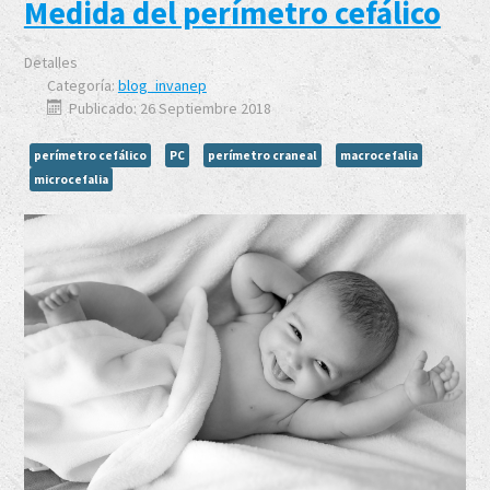
Medida del perímetro cefálico
Detalles
Categoría:
blog_invanep
Publicado: 26 Septiembre 2018
perímetro cefálico
PC
perímetro craneal
macrocefalia
microcefalia