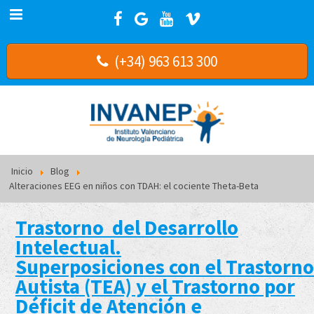
(+34) 963 613 300
Inicio
Blog
Alteraciones EEG en niños con TDAH: el cociente Theta-Beta
Trastorno del Desarrollo
Intelectual.
Superposiciones con el Trastorno
Autista (TEA) y el Trastorno por
Déficit de Atención e