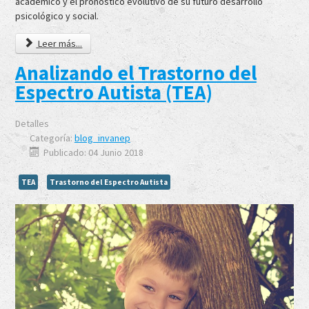
académico y el pronóstico evolutivo de su futuro desarrollo
psicológico y social.
Leer más...
Analizando el Trastorno del
Espectro Autista (TEA)
Detalles
Categoría:
blog_invanep
Publicado: 04 Junio 2018
TEA
Trastorno del Espectro Autista