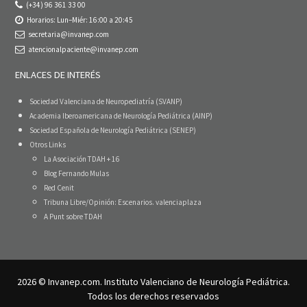
(+34) 96 361 33 00
Horarios: Lun–Miér: 16:00 a 20:45
secretaria@invanep.com
atencionalpaciente@invanep.com
ENLACES DE INTERÉS
Sociedad Valenciana de Neuropediatría (SVANP)
Academia Iberoamericana de Neurología Pediátrica (AINP)
Sociedad Española de Neurología Pediátrica (SENEP)
Otros Links
La Asociación TDAH + 16
Blog Fernando Mulas
Red Cenit
Tribuna Libre/Opinión: Escenarios. valenciaplaza
A Punt sobre TDAH
2026 © Invanep.com. Instituto Valenciano de Neurología Pediátrica.
Todos los derechos reservados