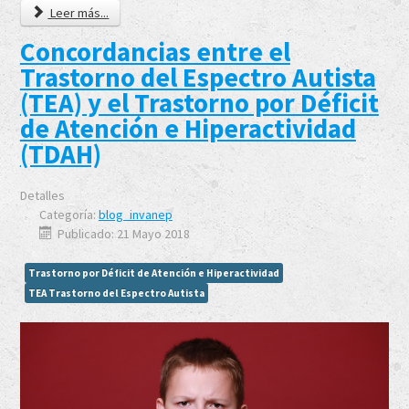
Leer más...
Concordancias entre el
Trastorno del Espectro Autista
(TEA) y el Trastorno por Déficit
de Atención e Hiperactividad
(TDAH)
Detalles
Categoría:
blog_invanep
Publicado: 21 Mayo 2018
Trastorno por Déficit de Atención e Hiperactividad
TEA Trastorno del Espectro Autista