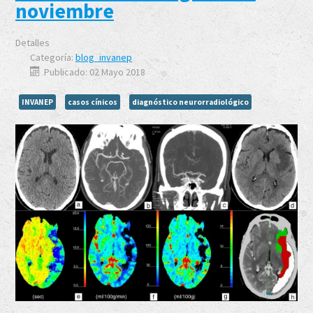
noviembre
Detalles
Categoría:
blog_invanep
Publicado: 02 Mayo 2018
INVANEP
casos cínicos
diagnóstico neurorradiológico