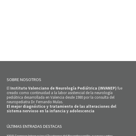
SOBRE NOSOTROS
El
Instituto Valenciano de Neurología Pediátrica (INVANEP)
fue
creado como continuidad a la labor asistencial de la neurología
pediátrica desarrollada en Valencia desde 1980 por la consulta del
neuropediatra Dr. Fernando Mulas.
El mejor diagnóstico y tratamiento de las alteraciones del
sistema nervioso en la infancia y adolescencia
ÚLTIMAS ENTRADAS DESTACAS
XXVII Congreso Internacional Trastornos del Neurodesarrollo: avances y retos