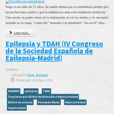
Escribe un comentario
Jorge es un niño de 11 años. Su madre afirma que es sonámbulo porque por
las noches hace ruidos y por la mañana la cama está totalmente deshecha.
Una noche su padre entró en la habitación al oír los ruidos y lo encontró
sentado en la cama, “como ido” mirando a su alrededor:
“no era él”-dijo-.
Leer más...
Epilepsia y TDAH (IV Congreso
de la Sociedad Española de
Epilepsia-Madrid)
Detalles
Categoría:
blog_invanep
Publicado: 02 Mayo 2018
INVANEP
epilepsia
TDAH
Trastorno por Déficit de Atención e Hiperactividad
Déficit de atencin
Fernando Mulas
Hiperactividad
Impulsividad