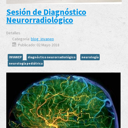
Sesión de Diagnóstico
Neurorradiológico
Detalles
Categoría:
blog_invanep
Publicado: 02 Mayo 2018
INVANEP
diagnóstico neurorradiológico
neurología
neurología pediátrica