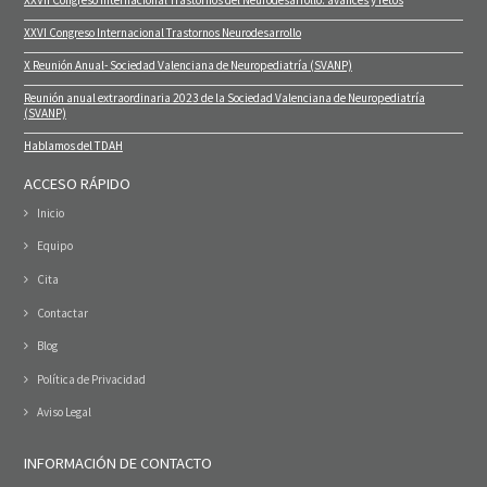
XXVI Congreso Internacional Trastornos Neurodesarrollo
X Reunión Anual- Sociedad Valenciana de Neuropediatría (SVANP)
Reunión anual extraordinaria 2023 de la Sociedad Valenciana de Neuropediatría
(SVANP)
Hablamos del TDAH
ACCESO RÁPIDO
Inicio
Equipo
Cita
Contactar
Blog
Política de Privacidad
Aviso Legal
INFORMACIÓN DE CONTACTO