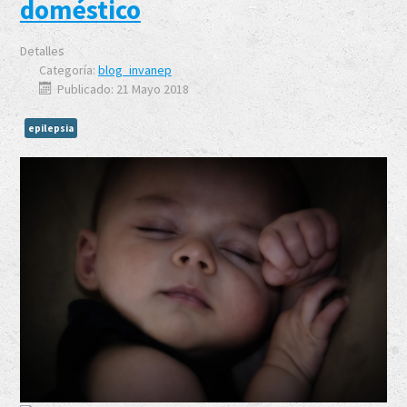
doméstico
Detalles
Categoría:
blog_invanep
Publicado: 21 Mayo 2018
epilepsia