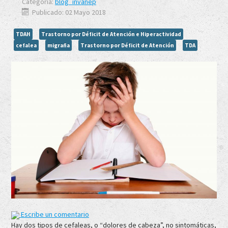
Categoría:
blog_invanep
Publicado: 02 Mayo 2018
TDAH
Trastorno por Déficit de Atención e Hiperactividad
cefalea
migraña
Trastorno por Déficit de Atención
TDA
Escribe un comentario
Hay dos tipos de cefaleas, o “dolores de cabeza”, no sintomáticas,