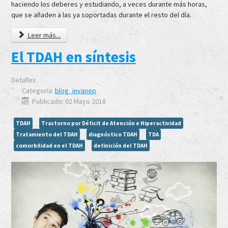
haciendo los deberes y estudiando, a veces durante más horas,
que se añaden a las ya soportadas durante el resto del día.
Leer más...
El TDAH en síntesis
Detalles
Categoría:
blog_invanep
Publicado: 02 Mayo 2018
TDAH
Trastorno por Déficit de Atención e Hiperactividad
Tratamiento del TDAH
diagnóstico TDAH
TDA
comorbilidad en el TDAH
definición del TDAH