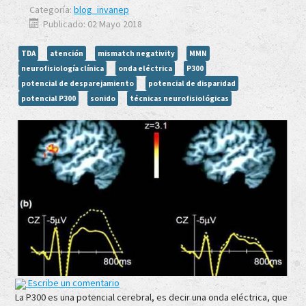
Categoría:
blog_invanep
Publicado: 02 Mayo 2018
TDA
atención
mismatch negativity
MMN
neurofisiología clínica
onda eléctrica
P300
potencial de desparejamiento
potencial de disparidad
potencial P300
sonido
técnicas neurofisiológicas
Escribe un comentario
La P300 es una potencial cerebral, es decir una onda eléctrica, que