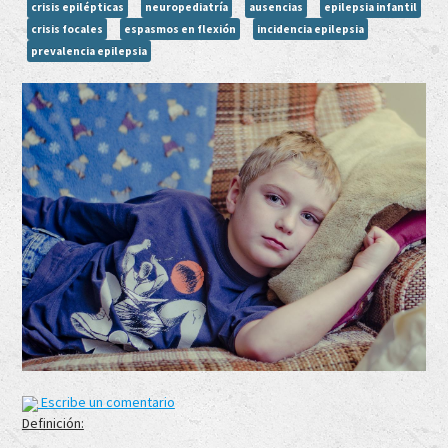
crisis epilépticas
neuropediatría
ausencias
epilepsia infantil
crisis focales
espasmos en flexión
incidencia epilepsia
prevalencia epilepsia
Escribe un comentario
Definición: