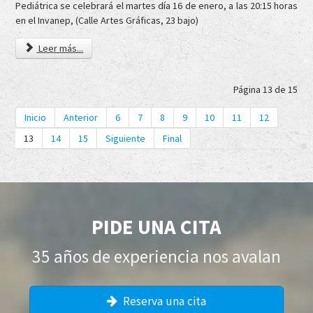
Pediátrica se celebrará el martes día 16 de enero, a las 20:15 horas
en el Invanep, (Calle Artes Gráficas, 23 bajo)
Leer más...
Página 13 de 15
Inicio
Anterior
6
7
8
9
10
11
12
13
14
15
Siguiente
Final
PIDE UNA CITA
35 años de experiencia nos avalan
Reserva una cita