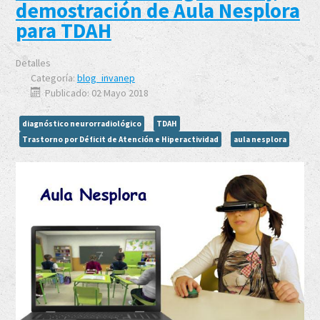
demostración de Aula Nesplora
para TDAH
Detalles
Categoría:
blog_invanep
Publicado: 02 Mayo 2018
diagnóstico neurorradiológico
TDAH
Trastorno por Déficit de Atención e Hiperactividad
aula nesplora