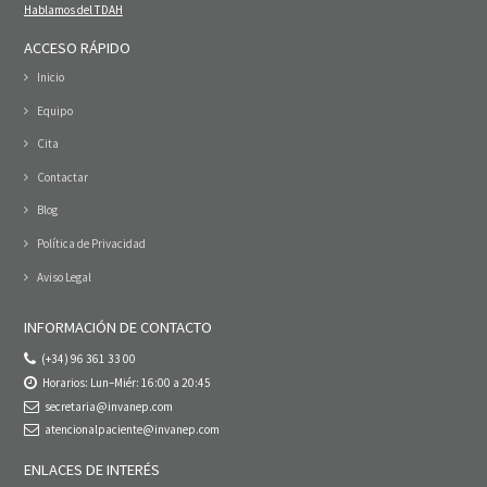
Hablamos del TDAH
ACCESO RÁPIDO
Inicio
Equipo
Cita
Contactar
Blog
Política de Privacidad
Aviso Legal
INFORMACIÓN DE CONTACTO
(+34) 96 361 33 00
Horarios: Lun–Miér: 16:00 a 20:45
secretaria@invanep.com
atencionalpaciente@invanep.com
ENLACES DE INTERÉS