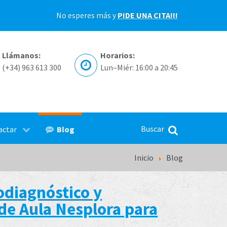
No esperes más y
PIDE UNA CITA!!!
Llámanos:
Horarios:
(+34) 963 613 300
Lun–Miér: 16:00 a 20:45
Blog
actar
Inicio
Blog
odiagnóstico y
de Aula Nesplora para