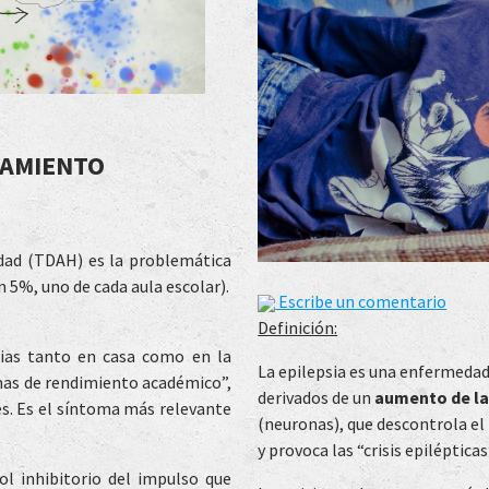
TAMIENTO
idad (TDAH) es la problemática
n 5%, uno de cada aula escolar).
Escribe un comentario
Definición:
rias tanto en casa como en la
La epilepsia es una enfermedad
mas de rendimiento académico”,
derivados de un
aumento de la 
es. Es el síntoma más relevante
(neuronas), que descontrola el
y provoca las “crisis epilépticas
ol inhibitorio del impulso que