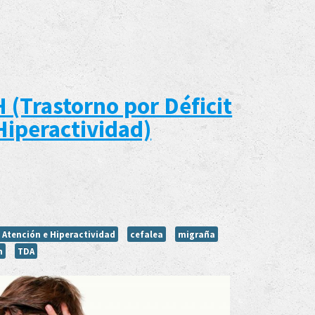
 (Trastorno por Déficit
Hiperactividad)
e Atención e Hiperactividad
cefalea
migraña
n
TDA