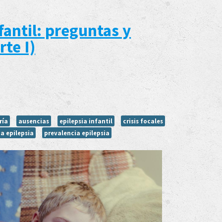
fantil: preguntas y
rte I)
ría
ausencias
epilepsia infantil
crisis focales
ia epilepsia
prevalencia epilepsia