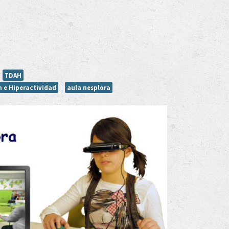
TDAH
n e Hiperactividad
aula nesplora