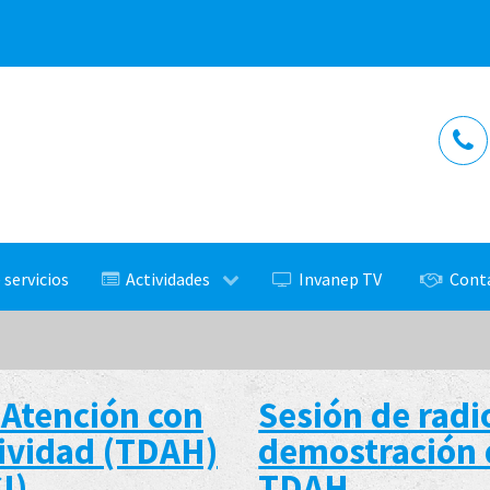
 servicios
Actividades
Invanep TV
Cont
 Atención con
Sesión de radi
sividad (TDAH)
demostración 
I)
TDAH