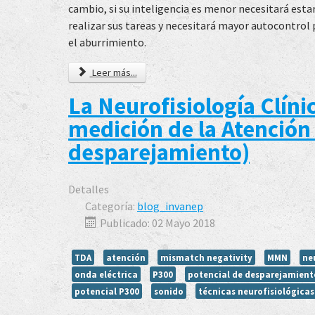
cambio, si su inteligencia es menor necesitará est
realizar sus tareas y necesitará mayor autocontrol 
el aburrimiento.
Leer más...
La Neurofisiología Clínic
medición de la Atención 
desparejamiento)
Detalles
Categoría:
blog_invanep
Publicado: 02 Mayo 2018
TDA
atención
mismatch negativity
MMN
ne
onda eléctrica
P300
potencial de desparejamient
potencial P300
sonido
técnicas neurofisiológicas