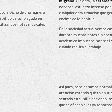
migraña
. Y la otra, la
cefalea 
nerviosa, esfuerzo intenso por
otón. Dicho de una manera
cualquier otra situación que g
n pitido de tono agudo en
encima de lo habitual.
tilizar dos notas musicales
En la sociedad actual vemos ca
durante muchas horas sin apena
académico impuesto, sobre el qu
cuándo realiza el trabajo.
Así pues, consideramos normal q
atención estando quieto en su si
sentado en su silla haciendo lo
que se añaden a las ya soportad