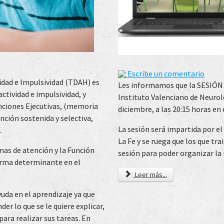
Escribe un comentario
idad e Impulsividad (TDAH) es
Les informamos que la SESI
ctividad e impulsividad, y
Instituto Valenciano de Neurol
unciones Ejecutivas, (memoria
diciembre, a las 20:15 horas en 
ención sostenida y selectiva,
La sesión será impartida por el
.
La Fe y se ruega que los que tr
mas de atención y la Función
sesión para poder organizar la
forma determinante en el
Leer más...
yuda en el aprendizaje ya que
er lo que se le quiere explicar,
ara realizar sus tareas. En