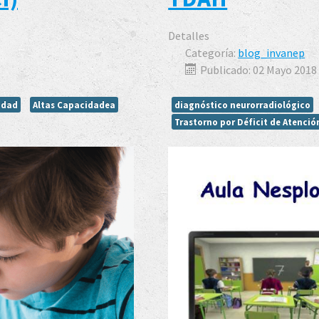
Detalles
Categoría:
blog_invanep
Publicado: 02 Mayo 2018
idad
Altas Capacidadea
diagnóstico neurorradiológico
Trastorno por Déficit de Atenció