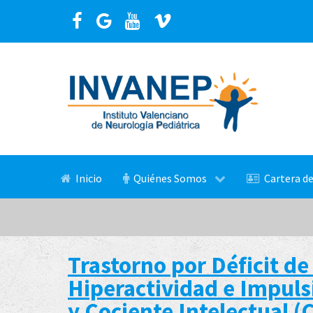
Inicio
Quiénes Somos
Cartera de
Trastorno por Déficit de
Hiperactividad e Impul
y Cociente Intelectual (C