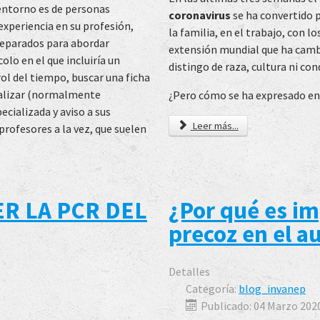
entorno es de personas
coronavirus
se ha convertido 
xperiencia en su profesión,
la familia, en el trabajo, con lo
preparados para abordar
extensión mundial que ha cambi
olo en el que incluiría un
distingo de raza, cultura ni co
rol del tiempo, buscar una ficha
realizar (normalmente
¿Pero cómo se ha expresado en
ecializada y aviso a sus
Leer más...
rofesores a la vez, que suelen
ER LA PCR DEL
¿Por qué es im
precoz en el a
Detalles
Categoría:
blog_invanep
Publicado: 04 Marzo 202