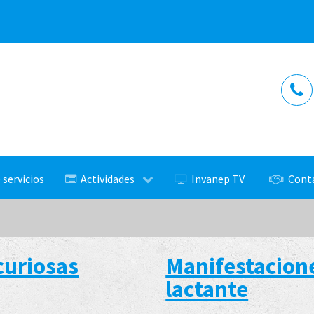
 servicios
Actividades
Invanep TV
Cont
curiosas
Manifestacione
lactante