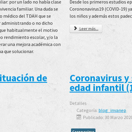
Desde los primeros estudios e
iar: por un lado no había clase
Corononavirus19 (COVID-19) ya 
ivencia familiar. Una duda se
los niños y además estos pade
to médico del TDAH que se
r administrando o no dicho
Leer más...
rque habitualmente el motivo
jo rendimiento escolar, y/o la
sperar una mejora académica con
a que solucionar.
ituación de
Coronavirus y 
edad infantil (
Detalles
Categoría:
blog_invanep
Publicado: 30 Marzo 202
Coronavirus