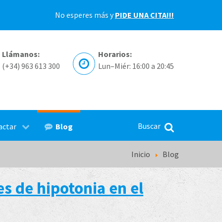
No esperes más y
PIDE UNA CITA!!!
Llámanos:
Horarios:
(+34) 963 613 300
Lun–Miér: 16:00 a 20:45
Blog
actar
Inicio
Blog
s de hipotonia en el