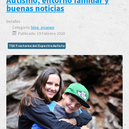
Autismo, entorno familiar y
buenas noticias
Detalles
Categoría:
blog_invanep
Publicado: 19 Febrero 2020
TEA Trastorno del Espectro Autista