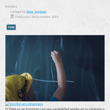
Detalles
Categoría:
blog_invanep
Publicado: 09 Diciembre 2019
TDAH
Escribe un comentario
El TDAH es un trastorno con una variabilidad amplia en su etiología o