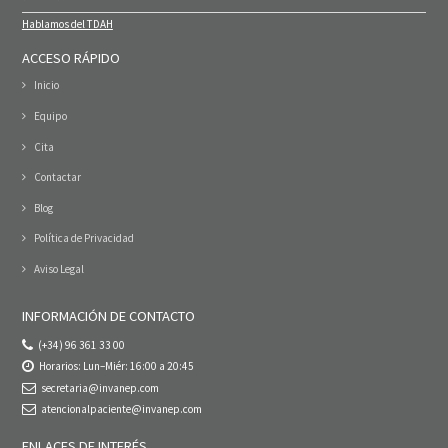
Hablamos del TDAH
ACCESO RÁPIDO
Inicio
Equipo
Cita
Contactar
Blog
Política de Privacidad
Aviso Legal
INFORMACIÓN DE CONTACTO
(+34) 96 361 33 00
Horarios: Lun–Miér: 16:00 a 20:45
secretaria@invanep.com
atencionalpaciente@invanep.com
ENLACES DE INTERÉS