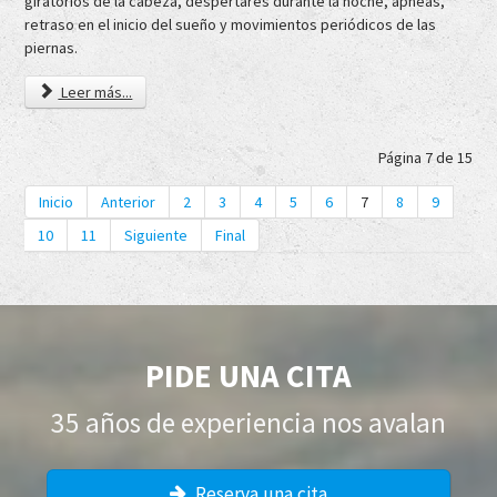
giratorios de la cabeza, despertares durante la noche, apneas,
retraso en el inicio del sueño y movimientos periódicos de las
piernas.
Leer más...
Página 7 de 15
Inicio
Anterior
2
3
4
5
6
7
8
9
10
11
Siguiente
Final
PIDE UNA CITA
35 años de experiencia nos avalan
Reserva una cita