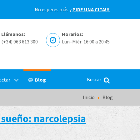
No esperes más y
PIDE UNA CITA!!!
Llámanos:
Horarios:
(+34) 963 613 300
Lun–Miér: 16:00 a 20:45
Blog
actar
Inicio
Blog
 sueño: narcolepsia