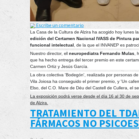
Escribe un comentario
La Casa de la Cultura de Alzira ha acogido hoy lunes l
edición del Certamen Nacional IVASS de Pintura pa
funcional intelectual
, de la que el INVANEP es patroci
Nuestro director, e
l neuropediatra Fernando Mulas
, 
que ha hecho entrega del tercer premio en este certame
Carmen Ortiz y Jesús García.
La obra colectiva 'Bodegón', realizada por personas
de 
Vila Joiosa ha conseguido el primer premio, y 'Un caf
Elso, del C.O. Mare de Déu del Castell de Cullera, el s
La exposición podrá verse desde el día 16 al 30 de sep
de Alzira.
TRATAMIENTO DEL TDA
FÁRMACOS NO PSICOE