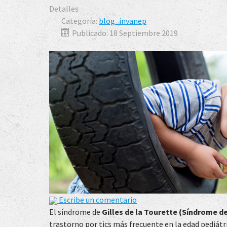
Detalles
Categoría:
blog_invanep
Publicado: 18 Septiembre 2019
Escribe un comentario
El síndrome de
Gilles de la Tourette (Síndrome d
trastorno por tics más frecuente en la edad pediátri