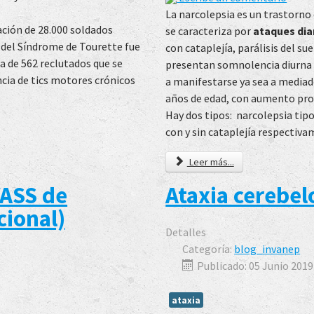
La narcolepsia es un trastorno
ación de 28.000 soldados
se caracteriza por
ataques dia
a del Síndrome de Tourette fue
con cataplejía, parálisis del s
a de 562 reclutados que se
presentan somnolencia diurna
cia de tics motores crónicos
a manifestarse ya sea a mediad
años de edad, con aumento pro
Hay dos tipos: narcolepsia tipo
con y sin cataplejía respectiva
Leer más...
VASS de
Ataxia cerebel
cional)
Detalles
Categoría:
blog_invanep
Publicado: 05 Junio 2019
ataxia