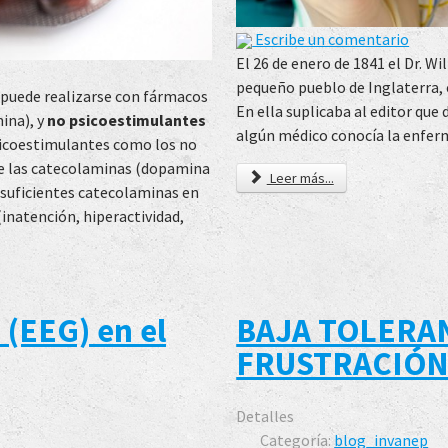
Escribe un comentario
El 26 de enero de 1841 el Dr. 
pequeño pueblo de Inglaterra, e
puede realizarse con fármacos
En ella suplicaba al editor que 
ina), y
no psicoestimulantes
algún médico conocía la enfer
sicoestimulantes como los no
e las catecolaminas (dopamina
Leer más...
n suficientes catecolaminas en
inatención, hiperactividad,
 (EEG) en el
BAJA TOLERAN
FRUSTRACIÓN
Detalles
Categoría:
blog_invanep