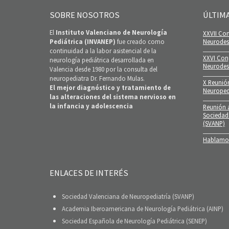
SOBRE NOSOTROS
ÚLTIM
El
Instituto Valenciano de Neurología
XXVII Con
Pediátrica (INVANEP)
fue creado como
Neurodesa
continuidad a la labor asistencial de la
XXVI Con
neurología pediátrica desarrollada en
Neurodes
Valencia desde 1980 por la consulta del
neuropediatra Dr. Fernando Mulas.
X Reunió
El mejor diagnóstico y tratamiento de
Neuroped
las alteraciones del sistema nervioso en
la infancia y adolescencia
Reunión a
Sociedad
(SVANP)
Hablamos
ENLACES DE INTERÉS
Sociedad Valenciana de Neuropediatría (SVANP)
Academia Iberoamericana de Neurología Pediátrica (AINP)
Sociedad Española de Neurología Pediátrica (SENEP)