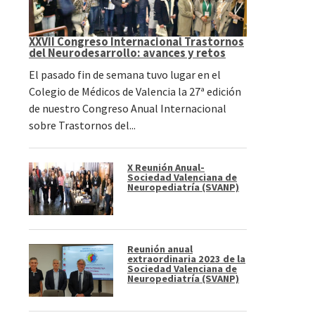
XXVII Congreso Internacional Trastornos
del Neurodesarrollo: avances y retos
El pasado fin de semana tuvo lugar en el
Colegio de Médicos de Valencia la 27ª edición
de nuestro Congreso Anual Internacional
sobre Trastornos del...
X Reunión Anual-
Sociedad Valenciana de
Neuropediatría (SVANP)
Reunión anual
extraordinaria 2023 de la
Sociedad Valenciana de
Neuropediatría (SVANP)