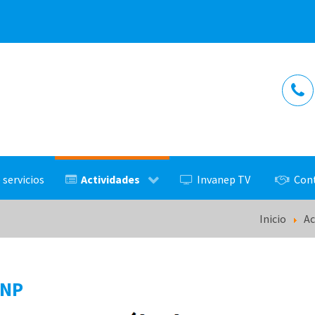
Actividades
 servicios
Invanep TV
Con
Inicio
Ac
ANP