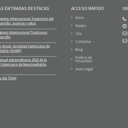
AS ENTRADAS DESTACAS
ACCESO RÁPIDO
IN
Inicio
greso Internacional Trastornos del
rrollo: avances y retos
Equipo
greso Internacional Trastornos
Cita
arrollo
Contactar
n Anual- Sociedad Valenciana de
Blog
iatría (SVANP)
Política de
nual extraordinaria 2023 de la
Privacidad
 Valenciana de Neuropediatría
Aviso Legal
 del TDAH