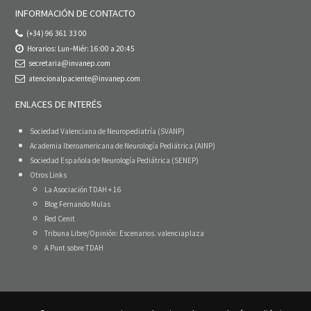
INFORMACIÓN DE CONTACTO
(+34) 96 361 33 00
Horarios: Lun–Miér: 16:00 a 20:45
secretaria@invanep.com
atencionalpaciente@invanep.com
ENLACES DE INTERÉS
Sociedad Valenciana de Neuropediatría (SVANP)
Academia Iberoamericana de Neurología Pediátrica (AINP)
Sociedad Española de Neurología Pediátrica (SENEP)
Otros Links
La Asociación TDAH + 16
Blog Fernando Mulas
Red Cenit
Tribuna Libre/Opinión: Escenarios. valenciaplaza
A Punt sobre TDAH