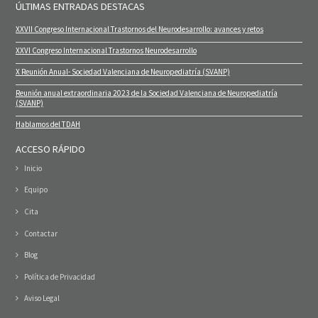
ÚLTIMAS ENTRADAS DESTACAS
XXVII Congreso Internacional Trastornos del Neurodesarrollo: avances y retos
XXVI Congreso Internacional Trastornos Neurodesarrollo
X Reunión Anual- Sociedad Valenciana de Neuropediatría (SVANP)
Reunión anual extraordinaria 2023 de la Sociedad Valenciana de Neuropediatría
(SVANP)
Hablamos del TDAH
ACCESO RÁPIDO
Inicio
Equipo
Cita
Contactar
Blog
Política de Privacidad
Aviso Legal