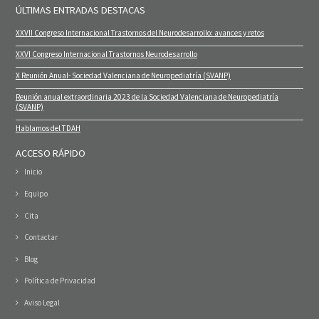
ÚLTIMAS ENTRADAS DESTACAS
XXVII Congreso Internacional Trastornos del Neurodesarrollo: avances y retos
XXVI Congreso Internacional Trastornos Neurodesarrollo
X Reunión Anual- Sociedad Valenciana de Neuropediatría (SVANP)
Reunión anual extraordinaria 2023 de la Sociedad Valenciana de Neuropediatría
(SVANP)
Hablamos del TDAH
ACCESO RÁPIDO
Inicio
Equipo
Cita
Contactar
Blog
Política de Privacidad
Aviso Legal