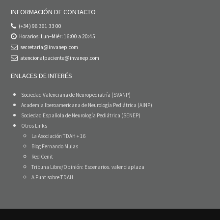
INFORMACIÓN DE CONTACTO
(+34) 96 361 33 00
Horarios: Lun–Miér: 16:00 a 20:45
secretaria@invanep.com
atencionalpaciente@invanep.com
ENLACES DE INTERÉS
Sociedad Valenciana de Neuropediatría (SVANP)
Academia Iberoamericana de Neurología Pediátrica (AINP)
Sociedad Española de Neurología Pediátrica (SENEP)
Otros Links
La Asociación TDAH + 16
Blog Fernando Mulas
Red Cenit
Tribuna Libre/Opinión: Escenarios. valenciaplaza
A Punt sobre TDAH