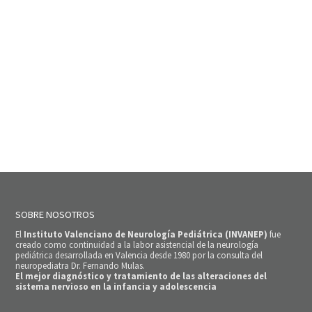
SOBRE NOSOTROS
El
Instituto Valenciano de Neurología Pediátrica (INVANEP)
fue
creado como continuidad a la labor asistencial de la neurología
pediátrica desarrollada en Valencia desde 1980 por la consulta del
neuropediatra Dr. Fernando Mulas.
El mejor diagnóstico y tratamiento de las alteraciones del
sistema nervioso en la infancia y adolescencia