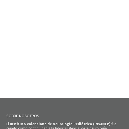
SOBRE NOSOTROS
El
Instituto Valenciano de Neurología Pediátrica (INVANEP)
fue
creado como continuidad a la labor asistencial de la neurología