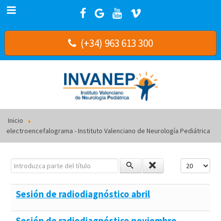
(+34) 963 613 300
Inicio
electroencefalograma - Instituto Valenciano de Neurología Pediátrica
Introduzca parte del título
Cantidad a m
Sesión de radiodiagnóstico abril
Sesión de radiodiagnóstico noviembre