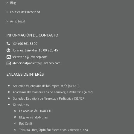
Blog
Política de Privacidad
Aviso Legal
INFORMACIÓN DE CONTACTO
(+34) 96 361 33 00
Horarios: Lun–Miér: 16:00 a 20:45
secretaria@invanep.com
atencionalpaciente@invanep.com
ENLACES DE INTERÉS
Sociedad Valenciana de Neuropediatría (SVANP)
Academia Iberoamericana de Neurología Pediátrica (AINP)
Sociedad Española de Neurología Pediátrica (SENEP)
Otros Links
La Asociación TDAH + 16
Blog Fernando Mulas
Red Cenit
Tribuna Libre/Opinión: Escenarios. valenciaplaza