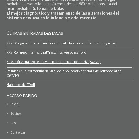
pediátrica desarrollada en Valencia desde 1980 por la consulta del
neuropediatra Dr. Fernando Mulas.
El mejor diagnóstico y tratamiento de las alteraciones del
sistema nervioso en la infancia y adolescencia
ÚLTIMAS ENTRADAS DESTACAS
XXVII Congreso Internacional Trastornos del Neurodesarrollo: avances y retos
XXVI Congreso Internacional Trastornos Neurodesarrollo
X Reunión Anual- Sociedad Valenciana de Neuropediatría (SVANP)
Reunión anual extraordinaria 2023 de la Sociedad Valenciana de Neuropediatría
(SVANP)
Hablamos del TDAH
ACCESO RÁPIDO
Inicio
Equipo
Cita
Contactar