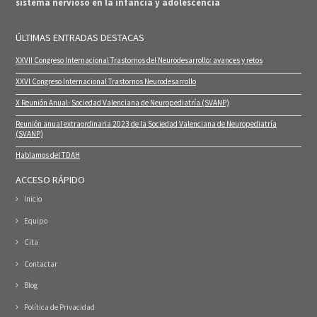
sistema nervioso en la infancia y adolescencia
ÚLTIMAS ENTRADAS DESTACAS
XXVII Congreso Internacional Trastornos del Neurodesarrollo: avances y retos
XXVI Congreso Internacional Trastornos Neurodesarrollo
X Reunión Anual- Sociedad Valenciana de Neuropediatría (SVANP)
Reunión anual extraordinaria 2023 de la Sociedad Valenciana de Neuropediatría
(SVANP)
Hablamos del TDAH
ACCESO RÁPIDO
Inicio
Equipo
Cita
Contactar
Blog
Política de Privacidad