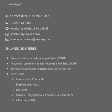
Aviso Legal
INFORMACIÓN DE CONTACTO
(+34) 96 361 33 00
Horarios: Lun–Miér: 16:00 a 20:45
secretaria@invanep.com
atencionalpaciente@invanep.com
ENLACES DE INTERÉS
Sociedad Valenciana de Neuropediatría (SVANP)
Academia Iberoamericana de Neurología Pediátrica (AINP)
Sociedad Española de Neurología Pediátrica (SENEP)
Otros Links
La Asociación TDAH + 16
Blog Fernando Mulas
Red Cenit
Tribuna Libre/Opinión: Escenarios. valenciaplaza
A Punt sobre TDAH