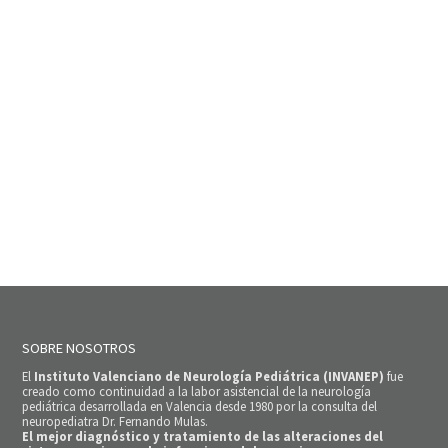
SOBRE NOSOTROS
El
Instituto Valenciano de Neurología Pediátrica (INVANEP)
fue
creado como continuidad a la labor asistencial de la neurología
pediátrica desarrollada en Valencia desde 1980 por la consulta del
neuropediatra Dr. Fernando Mulas.
El mejor diagnóstico y tratamiento de las alteraciones del