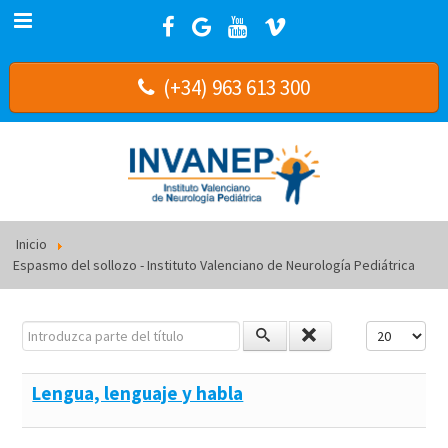
(+34) 963 613 300
Inicio
Espasmo del sollozo - Instituto Valenciano de Neurología Pediátrica
Introduzca parte del título
Cantidad a m
Lengua, lenguaje y habla