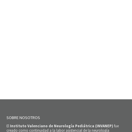
SOBRE NOSOTROS
El
Instituto Valenciano de Neurología Pediátrica (INVANEP)
fue
creado como continuidad a la labor asistencial de la neurología