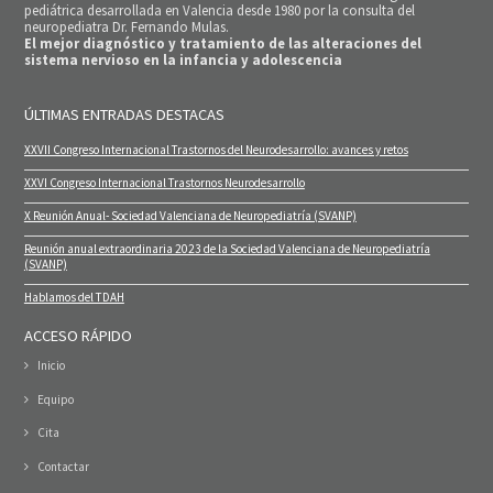
pediátrica desarrollada en Valencia desde 1980 por la consulta del
neuropediatra Dr. Fernando Mulas.
El mejor diagnóstico y tratamiento de las alteraciones del
sistema nervioso en la infancia y adolescencia
ÚLTIMAS ENTRADAS DESTACAS
XXVII Congreso Internacional Trastornos del Neurodesarrollo: avances y retos
XXVI Congreso Internacional Trastornos Neurodesarrollo
X Reunión Anual- Sociedad Valenciana de Neuropediatría (SVANP)
Reunión anual extraordinaria 2023 de la Sociedad Valenciana de Neuropediatría
(SVANP)
Hablamos del TDAH
ACCESO RÁPIDO
Inicio
Equipo
Cita
Contactar