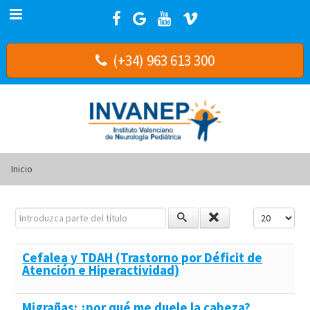
(+34) 963 613 300
Inicio
Introduzca parte del título
Cantidad a m
Cefalea y TDAH (Trastorno por Déficit de
Atención e Hiperactividad)
Migrañas: ¿por qué me duele la cabeza?