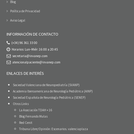
Blog
Política de Privacidad
Aviso Legal
INFORMACIÓN DE CONTACTO
(+34) 96 361 33 00
Horarios: Lun–Miér: 16:00 a 20:45
secretaria@invanep.com
atencionalpaciente@invanep.com
ENLACES DE INTERÉS
Sociedad Valenciana de Neuropediatría (SVANP)
Academia Iberoamericana de Neurología Pediátrica (AINP)
Sociedad Española de Neurología Pediátrica (SENEP)
Otros Links
La Asociación TDAH + 16
Blog Fernando Mulas
Red Cenit
Tribuna Libre/Opinión: Escenarios. valenciaplaza