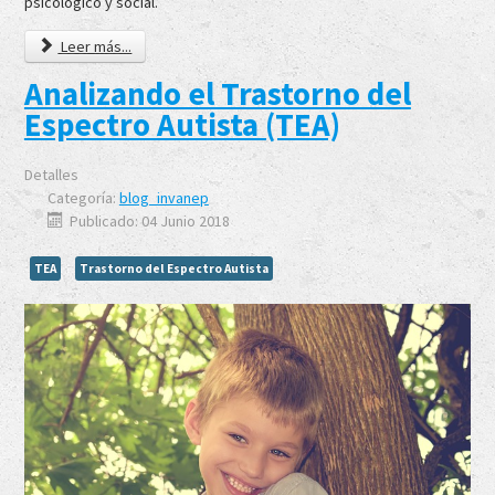
psicológico y social.
Leer más...
Analizando el Trastorno del
Espectro Autista (TEA)
Detalles
Categoría:
blog_invanep
Publicado: 04 Junio 2018
TEA
Trastorno del Espectro Autista