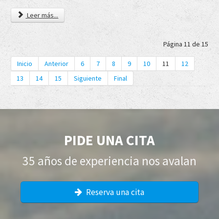
Leer más...
Página 11 de 15
Inicio
Anterior
6
7
8
9
10
11
12
13
14
15
Siguiente
Final
PIDE UNA CITA
35 años de experiencia nos avalan
Reserva una cita