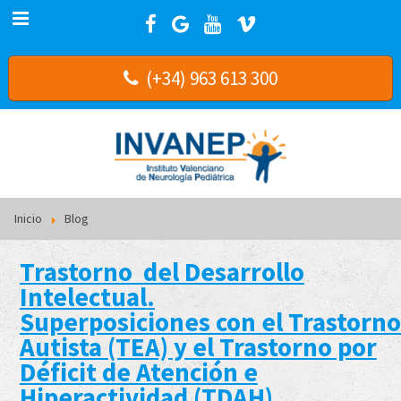
(+34) 963 613 300
Inicio
Blog
Trastorno del Desarrollo
Intelectual.
Superposiciones con el Trastorno
Autista (TEA) y el Trastorno por
Déficit de Atención e
Hiperactividad (TDAH)