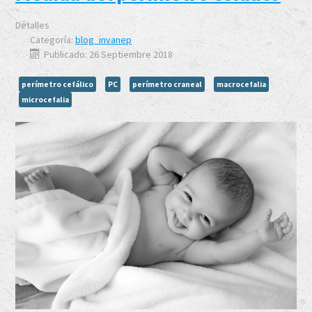
Detalles
Categoría:
blog_invanep
Publicado: 26 Septiembre 2018
perímetro cefálico
PC
perímetro craneal
macrocefalia
microcefalia