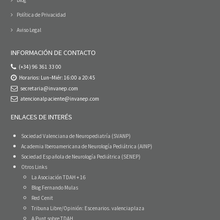
Política de Privacidad
Aviso Legal
INFORMACIÓN DE CONTACTO
(+34) 96 361 33 00
Horarios: Lun–Miér: 16:00 a 20:45
secretaria@invanep.com
atencionalpaciente@invanep.com
ENLACES DE INTERÉS
Sociedad Valenciana de Neuropediatría (SVANP)
Academia Iberoamericana de Neurología Pediátrica (AINP)
Sociedad Española de Neurología Pediátrica (SENEP)
Otros Links
La Asociación TDAH + 16
Blog Fernando Mulas
Red Cenit
Tribuna Libre/Opinión: Escenarios. valenciaplaza
A Punt sobre TDAH