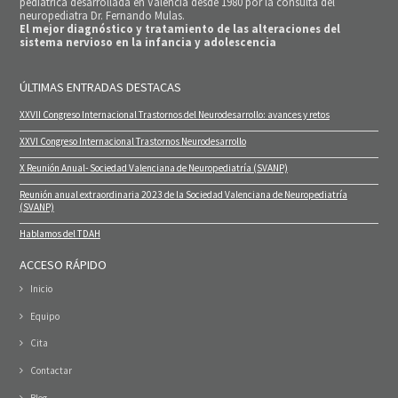
pediátrica desarrollada en Valencia desde 1980 por la consulta del
neuropediatra Dr. Fernando Mulas.
El mejor diagnóstico y tratamiento de las alteraciones del
sistema nervioso en la infancia y adolescencia
ÚLTIMAS ENTRADAS DESTACAS
XXVII Congreso Internacional Trastornos del Neurodesarrollo: avances y retos
XXVI Congreso Internacional Trastornos Neurodesarrollo
X Reunión Anual- Sociedad Valenciana de Neuropediatría (SVANP)
Reunión anual extraordinaria 2023 de la Sociedad Valenciana de Neuropediatría
(SVANP)
Hablamos del TDAH
ACCESO RÁPIDO
Inicio
Equipo
Cita
Contactar
Blog