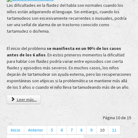
Las dificultades en la fluidez del habla son normales cuando los
niños están adquiriendo el lenguaje. Sin embargo, cuando los
tartamudeos son excesivamente recurrentes o inusuales, podría
ser una señal de alarma de un trastorno conocido como
tartamudez o disfemia.
El inicio del problema
se manifiesta en un 90% de los casos
antes de los 6 años
. En estos primeros momentos la dificultad
para hablar con fluidez podría variar entre episodios con cierta
fluidez y episodios más severos. En muchos casos, los niños
dejarán de tartamudear sin ayuda externa, pero las recuperaciones
espontáneas son atípicas si la problemática se mantiene más allá
de los 5 años o cuando el niño lleva tartamudeando más de un año.
Leer más...
Página 10 de 15
Inicio
Anterior
5
6
7
8
9
10
11