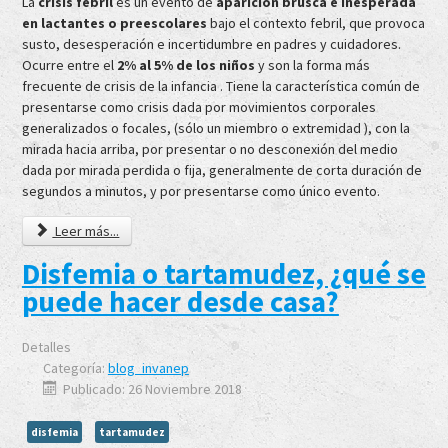
La
crisis febril
es un evento de
aparición brusca e inesperada
en lactantes o preescolares
bajo el contexto febril, que provoca
susto, desesperación e incertidumbre en padres y cuidadores.
Ocurre entre el
2% al 5% de los niños
y son la forma más
frecuente de crisis de la infancia . Tiene la característica común de
presentarse como crisis dada por movimientos corporales
generalizados o focales, (sólo un miembro o extremidad ), con la
mirada hacia arriba, por presentar o no desconexión del medio
dada por mirada perdida o fija, generalmente de corta duración de
segundos a minutos, y por presentarse como único evento.
Leer más...
Disfemia o tartamudez, ¿qué se
puede hacer desde casa?
Detalles
Categoría:
blog_invanep
Publicado: 26 Noviembre 2018
disfemia
tartamudez