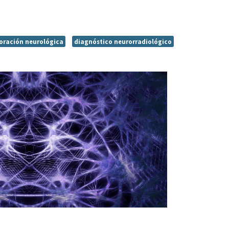
oración neurológica
diagnóstico neurorradiológico