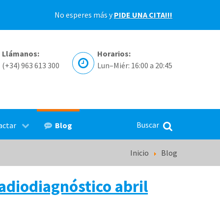
No esperes más y
PIDE UNA CITA!!!
Llámanos:
Horarios:
(+34) 963 613 300
Lun–Miér: 16:00 a 20:45
Blog
actar
Inicio
Blog
adiodiagnóstico abril