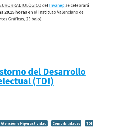
NEURORRADIOLÓGICO
del
Invanep
se celebrará
las 20.15 horas
en el Instituto Valenciano de
tes Gráficas, 23 bajo).
storno del Desarrollo
electual (TDI)
e Atención e Hiperactividad
Comorbilidades
TDI