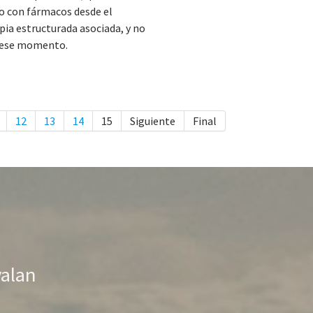
do con fármacos desde el
pia estructurada asociada, y no
 ese momento.
12
13
14
15
Siguiente
Final
valan