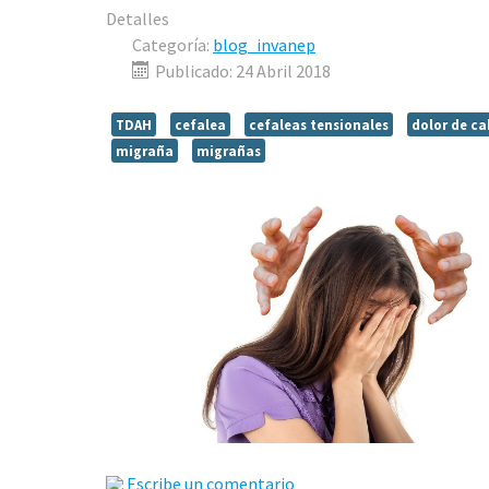
Detalles
Categoría:
blog_invanep
Publicado: 24 Abril 2018
TDAH
cefalea
cefaleas tensionales
dolor de c
migraña
migrañas
Escribe un comentario