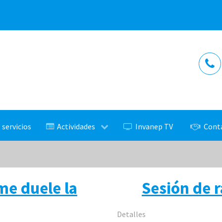
 servicios
Actividades
Invanep TV
Cont
me duele la
Sesión de r
Detalles