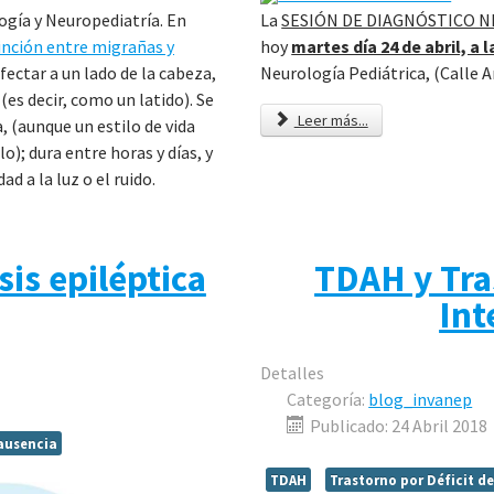
La
SESIÓN DE DIAGNÓSTICO 
ogía y Neuropediatría. En
hoy
martes día 24 de abril, a 
inción entre migrañas y
Neurología Pediátrica, (Calle Ar
fectar a un lado de la cabeza,
 (es decir, como un latido). Se
Leer más...
, (aunque un estilo de vida
o); dura entre horas y días, y
 a la luz o el ruido.
sis epiléptica
TDAH y Tra
Int
Detalles
Categoría:
blog_invanep
Publicado: 24 Abril 2018
 ausencia
TDAH
Trastorno por Déficit d