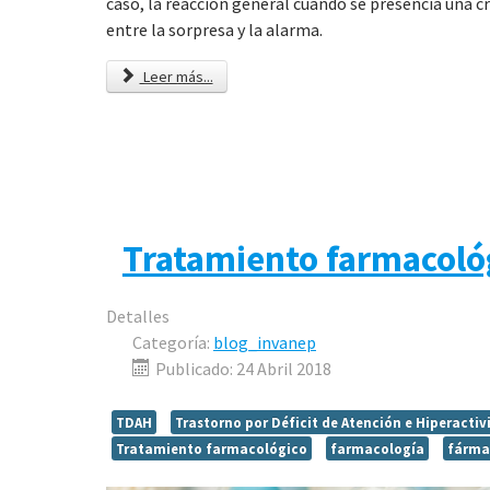
caso, la reacción general cuando se presencia una cri
entre la sorpresa y la alarma.
Leer más...
Tratamiento farmacoló
Detalles
Categoría:
blog_invanep
Publicado: 24 Abril 2018
TDAH
Trastorno por Déficit de Atención e Hiperactiv
Tratamiento farmacológico
farmacología
fárma