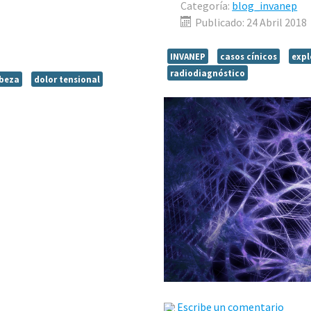
Categoría:
blog_invanep
Publicado: 24 Abril 2018
INVANEP
casos cínicos
expl
radiodiagnóstico
abeza
dolor tensional
Escribe un comentario