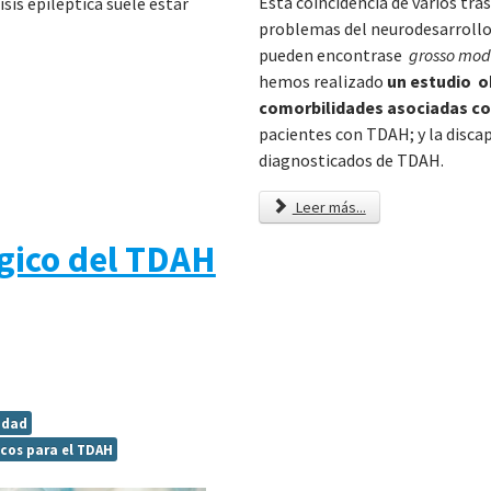
Esta coincidencia de varios tr
sis epiléptica suele estar
problemas del neurodesarrollo
pueden encontrase
gros
s
o mo
hemos realizado
un estudio o
comorbilidades asociadas co
pacientes con TDAH; y la disca
diagnosticados de TDAH.
Leer más...
gico del TDAH
idad
cos para el TDAH