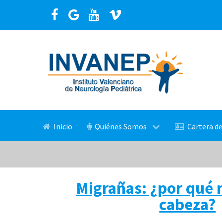
Inicio
Quiénes Somos
Cartera de
Migrañas: ¿por qué 
cabeza?