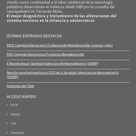
creado como continuidad a la labor asistencial de la neurología
pediátrica desarrollada en Valencia desde 1980 por la consulta del
neuropediatra Dr. Fernando Mulas.
El mejor diagnóstico y tratamiento de las alteraciones del
sistema nervioso en la infancia y adolescencia
ÚLTIMAS ENTRADAS DESTACAS
XXVII Congreso Internacional Trastornos del Neurodesarrollo: avances y retos
XXVI Congreso Internacional Trastornos Neurodesarrollo
X Reunión Anual- Sociedad Valenciana de Neuropediatría (SVANP)
Reunión anual extraordinaria 2023 de la Sociedad Valenciana de Neuropediatría
(SVANP)
Hablamos del TDAH
ACCESO RÁPIDO
Inicio
Equipo
Cita
Contactar