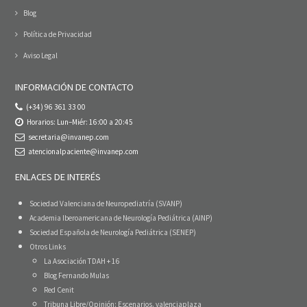
Blog
Política de Privacidad
Aviso Legal
INFORMACIÓN DE CONTACTO
(+34) 96 361 33 00
Horarios: Lun–Miér: 16:00 a 20:45
secretaria@invanep.com
atencionalpaciente@invanep.com
ENLACES DE INTERÉS
Sociedad Valenciana de Neuropediatría (SVANP)
Academia Iberoamericana de Neurología Pediátrica (AINP)
Sociedad Española de Neurología Pediátrica (SENEP)
Otros Links
La Asociación TDAH + 16
Blog Fernando Mulas
Red Cenit
Tribuna Libre/Opinión: Escenarios. valenciaplaza