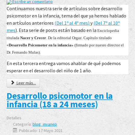
Escribe un comentario
Continuamos nuestra serie de artículos sobre desarrollo
psicomotor en la infancia, tema del que ya hemos hablado
en artículos anteriores
(Del 1º al 4º mes)
y
(Del 7º al 10º
mes
). Esta serie de posts están basado en la
Enciclopedia
titulada
Nacer y Crecer
. De la editorial Orgaz. C
apítulo titulado
«
Desarrollo Psicomotor en la infancia»
(firmado por nuesro director el
Dr. Fernando Mulas).
En esta tercera entrega vamos ahablar de qué podemos
esperar en el desarrollo del niño de 1 año.
Leer más...
Desarrollo psicomotor en la
infancia (18 a 24 meses)
Detalles
Categoría:
blog_invanep
Publicado: 17 Mayo 2021