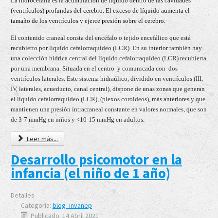
La hidrocefalia es la acumulación de líquido dentro de las cavidades
(ventrículos) profundas del cerebro. El exceso de líquido aumenta el
tamaño de los ventrículos y ejerce presión sobre el cerebro.
El contenido craneal consta del encéfalo o tejido encefálico que está
recubierto por líquido cefalorraquídeo (LCR). En su interior también hay
una colección hídrica central del líquido cefalorraquídeo (LCR) recubierta
por una membrana. Situada en el centro y comunicada con dos
ventrículos laterales. Este sistema hidraúlico, dividido en ventrículos (III,
IV, laterales, acueducto, canal central), dispone de unas zonas que generan
el líquido cefalorraquídeo (LCR), (plexos coroideos), más anteriores y que
mantienen una presión intracraneal constante en valores normales, que son
de 3-7 mmHg en niños y <10-15 mmHg en adultos.
Leer más...
Desarrollo psicomotor en la
infancia (el niño de 1 año)
Detalles
Categoría:
blog_invanep
Publicado: 14 Abril 2021